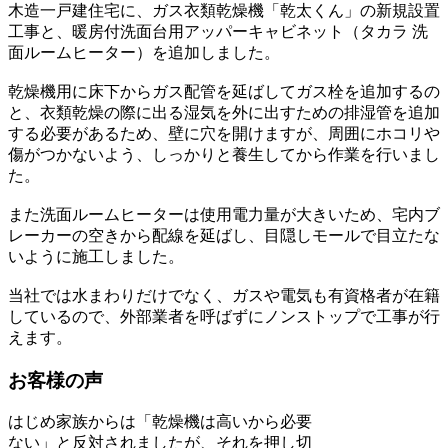
木造一戸建住宅に、ガス衣類乾燥機「乾太くん」の新規設置
工事と、暖房付洗面台用アッパーキャビネット（タカラ 洗
面ルームヒーター）を追加しました。
乾燥機用に床下からガス配管を延ばしてガス栓を追加するの
と、衣類乾燥の際に出る湿気を外に出すための排湿管を追加
する必要があるため、壁に穴を開けますが、周囲にホコリや
傷がつかないよう、しっかりと養生してから作業を行いまし
た。
また洗面ルームヒーターは使用電力量が大きいため、宅内ブ
レーカーの空きから配線を延ばし、目隠しモールで目立たな
いように施工しました。
当社では水まわりだけでなく、ガスや電気も有資格者が在籍
しているので、外部業者を呼ばずにノンストップで工事が行
えます。
お客様の声
はじめ家族からは「乾燥機は高いから必要
ない」と反対されましたが、それを押し切