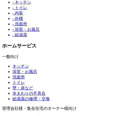
- キッチン
- トイレ
- 内装
- 外構
- 洗面所
- 浴室・お風呂
- 給湯器
ホームサービス
一般向け
キッチン
浴室・お風呂
洗面所
トイレ
壁・床など
水まわりの不具合
給湯器の修理・交換
管理会社様・集合住宅のオーナー様向け