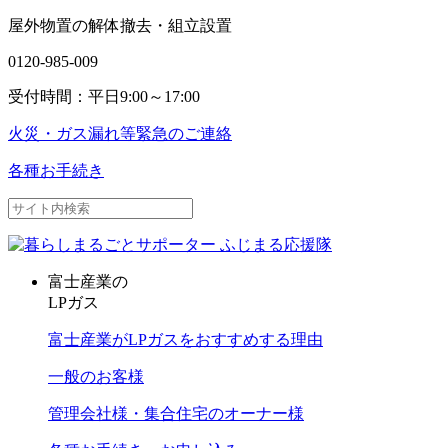
屋外物置の解体撤去・組立設置
0120-985-009
受付時間：平日9:00～17:00
火災・ガス漏れ等
緊急のご連絡
各種お手続き
富士産業の
LPガス
富士産業がLPガスをおすすめする理由
一般のお客様
管理会社様・集合住宅のオーナー様