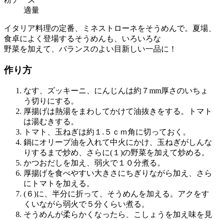
適量
イタリア料理の定番、ミネストローネをそうめんで。夏場、
食卓によく登場するそうめんも、いろいろな
野菜を加えて、バランスのよい目新しい一品に！
作り方
なす、ズッキーニ、にんじんは約７mm厚さのいちょ
う切りにする。
厚揚げは熱湯をまわしてかけて油抜きをする。トマト
は湯むきする。
トマト、玉ねぎは約１.５ｃｍ角に切っておく。
鍋にオリーブ油を入れて中火にかけ、玉ねぎがしんな
りするまで炒め、さらに(１)の野菜を加えて炒める。
かつおだしを加え、弱火で１０分煮る。
厚揚げを食べやすい大きさにちぎりながら加え、さら
にトマトを加える。
(６)に、半分に折って、そうめんを加える。アクをす
くいながら弱火で５分くらい煮る。
そうめんが柔らかくなったら、こしょうを加え味を見