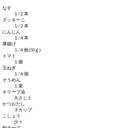
なす
１/２本
ズッキーニ
１/２本
にんじん
１/４本
厚揚げ
１/４枚(50ｇ)
トマト
１個
玉ねぎ
１/４個
そうめん
１束
オリーブ油
大さじ１
かつおだし
３カップ
こしょう
少々
粉チーズ