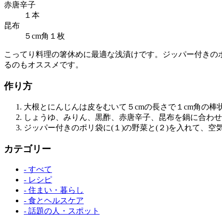
赤唐辛子
１本
昆布
５cm角１枚
こってり料理の箸休めに最適な浅漬けです。ジッパー付きの
るのもオススメです。
作り方
大根とにんじんは皮をむいて５cmの長さで１cm角の
しょうゆ、みりん、黒酢、赤唐辛子、昆布を鍋に合わせ
ジッパー付きのポリ袋に(１)の野菜と(２)を入れて、
カテゴリー
- すべて
- レシピ
- 住まい・暮らし
- 食とヘルスケア
- 話題の人・スポット