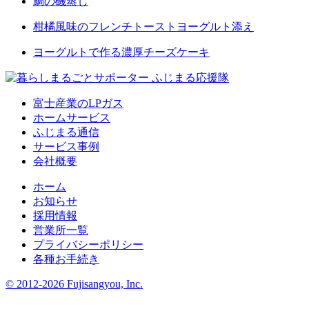
鯛の磯蒸し
柑橘風味のフレンチトーストヨーグルト添え
ヨーグルトで作る濃厚チーズケーキ
富士産業のLPガス
ホームサービス
ふじまる通信
サービス事例
会社概要
ホーム
お知らせ
採用情報
営業所一覧
プライバシーポリシー
各種お手続き
© 2012-2026 Fujisangyou, Inc.