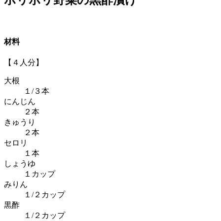
材料
【４人分】
大根
１/３本
にんじん
２本
きゅうり
２本
セロリ
１本
しょうゆ
１カップ
みりん
１/２カップ
黒酢
１/２カップ