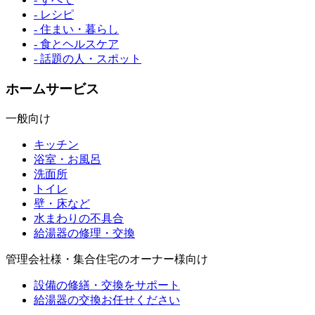
- レシピ
- 住まい・暮らし
- 食とヘルスケア
- 話題の人・スポット
ホームサービス
一般向け
キッチン
浴室・お風呂
洗面所
トイレ
壁・床など
水まわりの不具合
給湯器の修理・交換
管理会社様・集合住宅のオーナー様向け
設備の修繕・交換をサポート
給湯器の交換お任せください