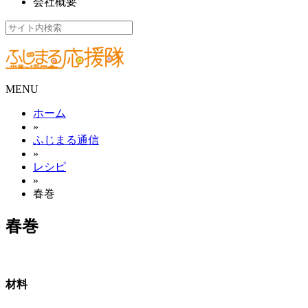
会社概要
MENU
ホーム
»
ふじまる通信
»
レシピ
»
春巻
春巻
材料