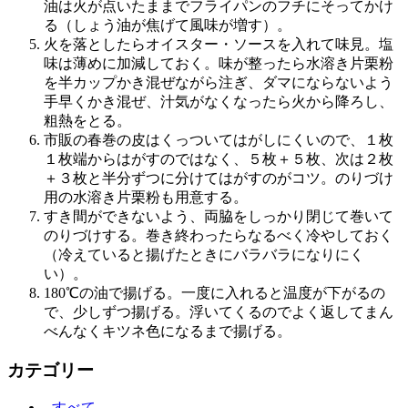
油は火が点いたままでフライパンのフチにそってかけ
る（しょう油が焦げて風味が増す）。
火を落としたらオイスター・ソースを入れて味見。塩
味は薄めに加減しておく。味が整ったら水溶き片栗粉
を半カップかき混ぜながら注ぎ、ダマにならないよう
手早くかき混ぜ、汁気がなくなったら火から降ろし、
粗熱をとる。
市販の春巻の皮はくっついてはがしにくいので、１枚
１枚端からはがすのではなく、５枚＋５枚、次は２枚
＋３枚と半分ずつに分けてはがすのがコツ。のりづけ
用の水溶き片栗粉も用意する。
すき間ができないよう、両脇をしっかり閉じて巻いて
のりづけする。巻き終わったらなるべく冷やしておく
（冷えていると揚げたときにバラバラになりにく
い）。
180℃の油で揚げる。一度に入れると温度が下がるの
で、少しずつ揚げる。浮いてくるのでよく返してまん
べんなくキツネ色になるまで揚げる。
カテゴリー
- すべて